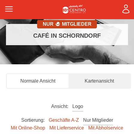
NUR
MITGLIEDER
CAFÉ IN SCHORNDORF
Normale Ansicht
Kartenansicht
Ansicht:
Logo
Sortierung:
Geschäfte A-Z
Nur Mitglieder
Mit Online-Shop
Mit Lieferservice
Mit Abholservice