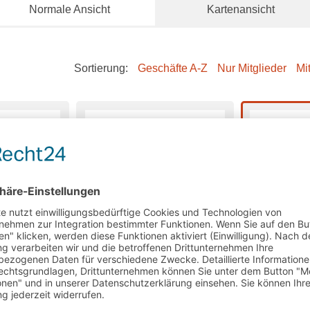
Normale Ansicht
Kartenansicht
Sortierung:
Geschäfte A-Z
Nur Mitglieder
Mi
er
Metzgerei Winter
Metzgerei 
asse 26
Wieslauftalstraße 38
Rehhalden
rf
73614 Schorndorf
73614 Scho
55
Tel.: 07181 / 63567
Tel.: 07181 