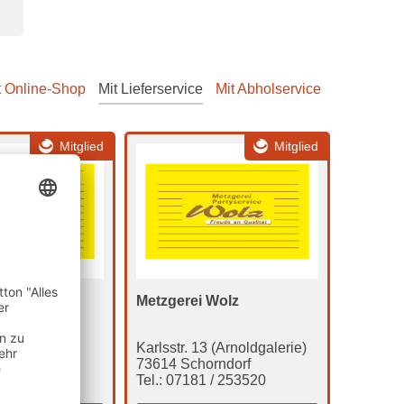
t Online-Shop
Mit Lieferservice
Mit Abholservice
Mitglied
Mitglied
Wolz
Metzgerei Wolz
weg 47
Karlsstr. 13 (Arnoldgalerie)
rndorf
73614 Schorndorf
/ 62881
Tel.: 07181 / 253520