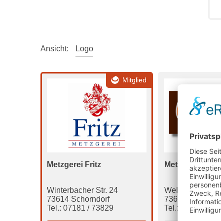
Ansicht:
Logo
Mitglied
Metzgerei Fritz
Metzgerei Wint
Winterbacher Str. 24
Welzheimer Str
73614 Schorndorf
73614 Schorndo
Tel.: 07181 / 73829
Tel.: 07181 / 54