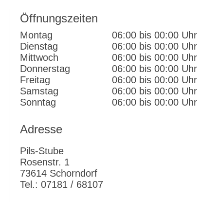
powered by
Usercentrics Consent Management
Öffnungszeiten
Platform
&
eRecht24
Montag
06:00 bis 00:00 Uhr
Dienstag
06:00 bis 00:00 Uhr
Mittwoch
06:00 bis 00:00 Uhr
Donnerstag
06:00 bis 00:00 Uhr
Freitag
06:00 bis 00:00 Uhr
Samstag
06:00 bis 00:00 Uhr
Sonntag
06:00 bis 00:00 Uhr
Adresse
Pils-Stube
Rosenstr. 1
73614 Schorndorf
Tel.: 07181 / 68107