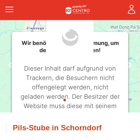
Wir benötigen Ihre Zustimmung, um
den -Service zu laden!
Dieser Inhalt darf aufgrund von
Trackern, die Besuchern nicht
offengelegt werden, nicht
geladen werden. Der Besitzer der
Website muss diese mit seinem
CMP einrichten, um diesen Inhalt
zur Liste der verwendeten
Pils-Stube in Schorndorf
Technologien hinzuzufügen.