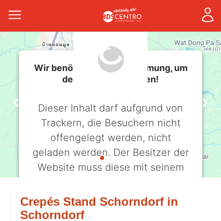
Wir benötigen Ihre Zustimmung, um
den -Service zu laden!
Dieser Inhalt darf aufgrund von
Trackern, die Besuchern nicht
offengelegt werden, nicht
geladen werden. Der Besitzer der
Website muss diese mit seinem
CMP einrichten, um diesen Inhalt
zur Liste der verwendeten
Crepés Stand Schorndorf in
Technologien hinzuzufügen.
Schorndorf