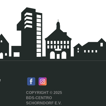
e
COPYRIGHT © 2025
BDS-CENTRO
SCHORNDORF E.V.