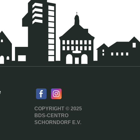
e
COPYRIGHT © 2025
BDS-CENTRO
SCHORNDORF E.V.