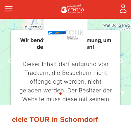
Wir benötigen Ihre Zustimmung, um
den -Service zu laden!
Dieser Inhalt darf aufgrund von
Trackern, die Besuchern nicht
offengelegt werden, nicht
geladen werden. Der Besitzer der
Website muss diese mit seinem
CMP einrichten, um diesen Inhalt
zur Liste der verwendeten
elele TOUR in Schorndorf
Technologien hinzuzufügen.