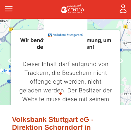
Wir benötigen Ihre Zustimmung, um
den -Service zu laden!
Dieser Inhalt darf aufgrund von
Trackern, die Besuchern nicht
offengelegt werden, nicht
geladen werden. Der Besitzer der
Website muss diese mit seinem
CMP einrichten, um diesen Inhalt
zur Liste der verwendeten
Volksbank Stuttgart eG -
Technologien hinzuzufügen.
Direktion Schorndorf in