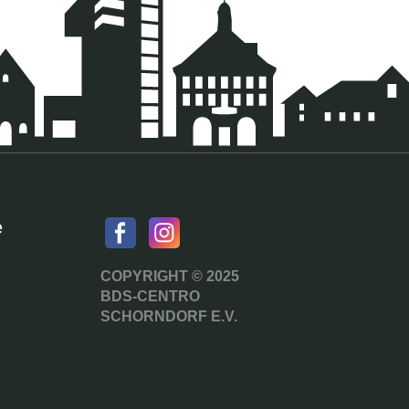
e
COPYRIGHT © 2025
BDS-CENTRO
SCHORNDORF E.V.