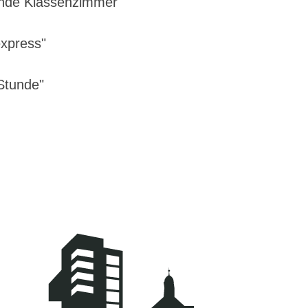
ende Klassenzimmer"
express"
Stunde"