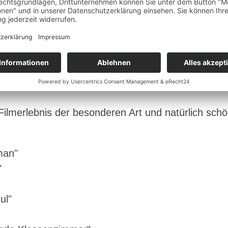
orfer Stadtbiergarten, der mit seinem vielseitige
swahl an Getränken den Abend im Open-Air-Kino b
Schorndorf haben wir die Filme ausgesucht und wi
Filmerlebnis der besonderen Art und natürlich sch
man"
"
ul"