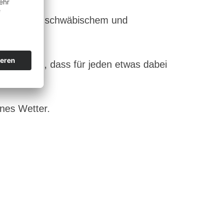
n Angebot an schwäbischem und
egleitet.
r denken, dass für jeden etwas dabei
önes Wetter.